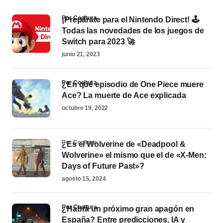
por Cooltura
¡Prepárate para el Nintendo Direct! 🕹️
Todas las novedades de los juegos de
Switch para 2023 🚀
junio 21, 2023
por Cooltura
¿En qué episodio de One Piece muere
Ace? La muerte de Ace explicada
octubre 19, 2022
por Cooltura
¿Es el Wolverine de «Deadpool &
Wolverine» el mismo que el de «X-Men:
Days of Future Past»?
agosto 15, 2024
por Cooltura
¿Habrá un próximo gran apagón en
España? Entre predicciones, IA y