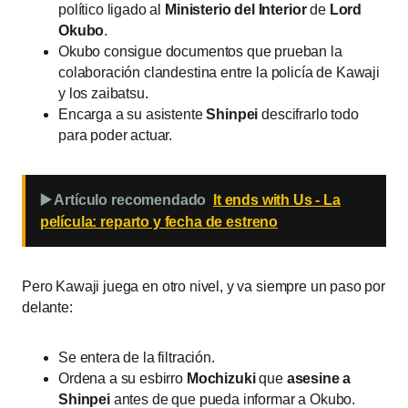
político ligado al
Ministerio del Interior
de
Lord
Okubo
.
Okubo consigue documentos que prueban la
colaboración clandestina entre la policía de Kawaji
y los zaibatsu.
Encarga a su asistente
Shinpei
descifrarlo todo
para poder actuar.
▶️ Artículo recomendado
It ends with Us - La
película: reparto y fecha de estreno
Pero Kawaji juega en otro nivel, y va siempre un paso por
delante:
Se entera de la filtración.
Ordena a su esbirro
Mochizuki
que
asesine a
Shinpei
antes de que pueda informar a Okubo.